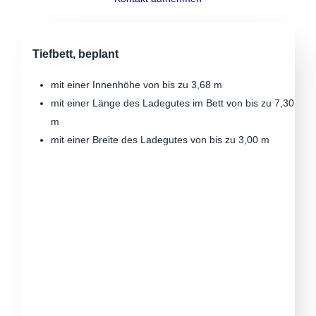
Tiefbett, beplant
mit einer Innenhöhe von bis zu 3,68 m
mit einer Länge des Ladegutes im Bett von bis zu 7,30
m
mit einer Breite des Ladegutes von bis zu 3,00 m
Beplante Sattelauflieger, auch mit Rampe
mit einer Innenhöhe von bis zu 3,12 m
mit einer Länge des Ladeguts, je nach Auflieger, von
bis zu 13,60 m
mit einer Breite des Ladeguts von bis zu 3,00 m